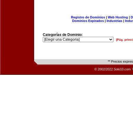
Registro de Dominios
|
Web Hosting
|
D
Dominios Expirados
|
Industrias
|
Indu
Categorías de Dominio:
[Pág. princi
** Precios expre
© 2002/2022 Solo10.com